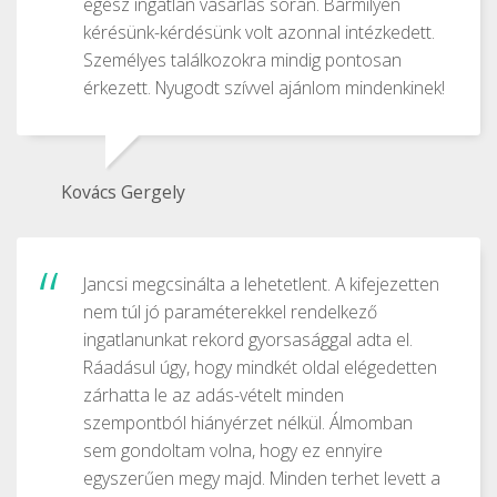
egész ingatlan vásárlás során. Bármilyen
kérésünk-kérdésünk volt azonnal intézkedett.
Személyes találkozokra mindig pontosan
érkezett. Nyugodt szívvel ajánlom mindenkinek!
Kovács Gergely
Jancsi megcsinálta a lehetetlent. A kifejezetten
nem túl jó paraméterekkel rendelkező
ingatlanunkat rekord gyorsasággal adta el.
Ráadásul úgy, hogy mindkét oldal elégedetten
zárhatta le az adás-vételt minden
szempontból hiányérzet nélkül. Álmomban
sem gondoltam volna, hogy ez ennyire
egyszerűen megy majd. Minden terhet levett a