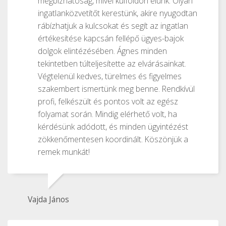
megbízhatóság, mivel külföldön élünk. Olyan
ingatlanközvetítőt kerestünk, akire nyugodtan
rábízhatjuk a kulcsokat és segít az ingatlan
értékesítése kapcsán fellépő ügyes-bajok
dolgok elintézésében. Ágnes minden
tekintetben túlteljesítette az elvárásainkat.
Végtelenül kedves, türelmes és figyelmes
szakembert ismertünk meg benne. Rendkívül
profi, felkészült és pontos volt az egész
folyamat során. Mindig elérhető volt, ha
kérdésünk adódott, és minden ügyintézést
zökkenőmentesen koordinált. Köszönjük a
remek munkát!
Vajda János