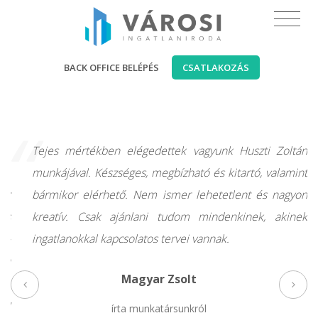
BACK OFFICE BELÉPÉS
CSATLAKOZÁS
“
t.
Tejes mértékben elégedettek vagyunk Huszti Zoltán
g,
munkájával. Készséges, megbízható és kitartó, valamint
őt
bármikor elérhető. Nem ismer lehetetlent és nagyon
 és
kreatív. Csak ajánlani tudom mindenkinek, akinek
es-
ingatlanokkal kapcsolatos tervei vannak.
ben
Magyar Zsolt
es,
eg
írta munkatársunkról