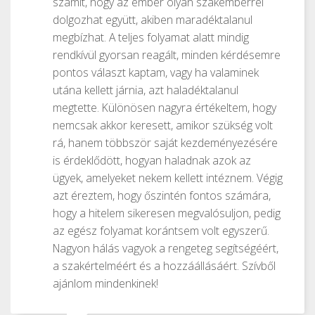
számít, hogy az ember olyan szakemberrel
dolgozhat együtt, akiben maradéktalanul
megbízhat. A teljes folyamat alatt mindig
rendkívül gyorsan reagált, minden kérdésemre
pontos választ kaptam, vagy ha valaminek
utána kellett járnia, azt haladéktalanul
megtette. Különösen nagyra értékeltem, hogy
nemcsak akkor keresett, amikor szükség volt
rá, hanem többször saját kezdeményezésére
is érdeklődött, hogyan haladnak azok az
ügyek, amelyeket nekem kellett intéznem. Végig
azt éreztem, hogy őszintén fontos számára,
hogy a hitelem sikeresen megvalósuljon, pedig
az egész folyamat korántsem volt egyszerű.
Nagyon hálás vagyok a rengeteg segítségéért,
a szakértelméért és a hozzáállásáért. Szívből
ajánlom mindenkinek!