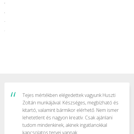
 az
ha
st
ek
Tejes mértékben elégedettek vagyunk Huszti
Zoltán munkájával. Készséges, megbízható és
kitartó, valamint bármikor elérhető. Nem ismer
lehetetlent és nagyon kreatív. Csak ajánlani
tudom mindenkinek, akinek ingatlanokkal
kapcsolatos tervei vannak.