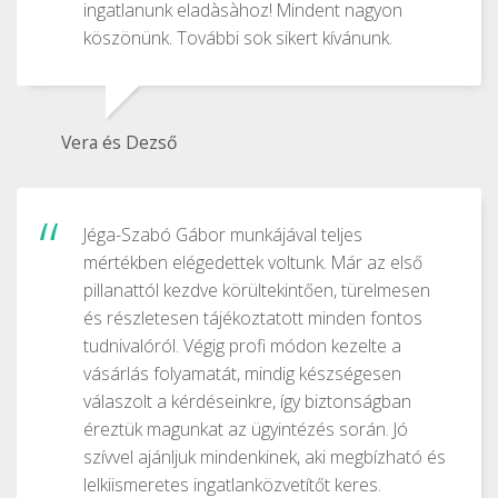
ingatlanunk eladàsàhoz! Mindent nagyon
köszönünk. További sok sikert kívánunk.
Vera és Dezső
Jéga-Szabó Gábor munkájával teljes
mértékben elégedettek voltunk. Már az első
pillanattól kezdve körültekintően, türelmesen
és részletesen tájékoztatott minden fontos
tudnivalóról. Végig profi módon kezelte a
vásárlás folyamatát, mindig készségesen
válaszolt a kérdéseinkre, így biztonságban
éreztük magunkat az ügyintézés során. Jó
szívvel ajánljuk mindenkinek, aki megbízható és
lelkiismeretes ingatlanközvetítőt keres.