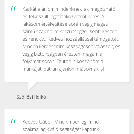
Katikàt ajánlom mindenkinek, aki megbízható
és felkészült ingatlanközvetítőt keres. A
lakásom értékesítése során végig magas
szintű szakmai felkészültséggel, segítőkészen
és rendkívül kedves hozzáállással támogatott.
Minden kérdésemre készségesen válaszolt, és
végig biztonságban éreztem magam a
folyamat során. Ezúton is köszönöm a
munkáját, bátran ajánlom másoknak is!
Szöllősi Ildikó
Kedves Gábor, Mind emberileg, mind
szakmailag kiváló segítséget kaptunk