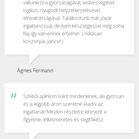
vállunkról a gyorsaságával, kedvességével,
logikus, nyugodt helyzetkezelésével,
elhivatottságával. Találkoztunk már jópár
ingatlanossal, de ilyen készségessel még soha.
Na, így van ennek értelme! :) Hálásan
köszönjük, Jancsi!:)
Ágnes Fermann
Szívből ajánlom Ivánt mindenkinek, aki gyorsan
és a legjobb áron szeretné eladni az
ingatlanát! Minden részletre kiterjedt a
figyelme, lelkiismeretes és segítőkész.