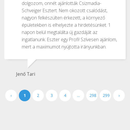
dolgozom, onnét ajánlották Csizmadia-
Schveiger Esztert. Nem okozott csalódást,
nagyon felkészülten érkezett, a környező
épületekben is elhelyezte a hirdetésünket. 1
napon belül megtalálta új gazdáját az
ingatlanunk. Eszter egy Profi! Szívesen ajánlom,
mert a maximumot nyújtotta irányunkban.
Jenő Tari
‹
1
2
3
4
...
298
299
›